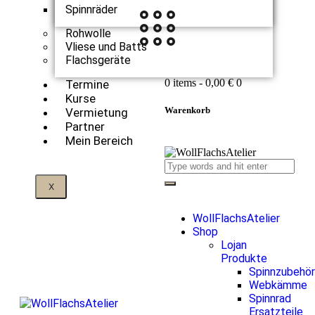
Spinnräder
Rohwolle
Vliese und Batts
Flachsgeräte
0 items
-
0,00 €
0
Termine
Kurse
Warenkorb
Vermietung
Partner
Mein Bereich
X
WollFlachsAtelier
Shop
Lojan
Produkte
Spinnzubehör
Webkämme
Spinnrad
Ersatzteile