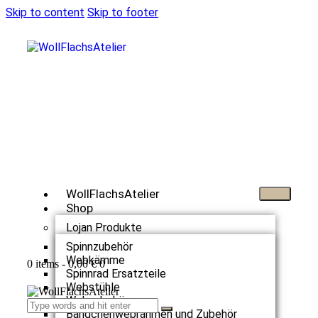
Skip to content
Skip to footer
WollFlachsAtelier
Shop
Lojan Produkte
Spinnzubehör
Webkämme
0 items
-
0,00 €
0
Spinnrad Ersatzteile
Webstühle
Webzubehör
Bändchenwebrahmen und Zubehör