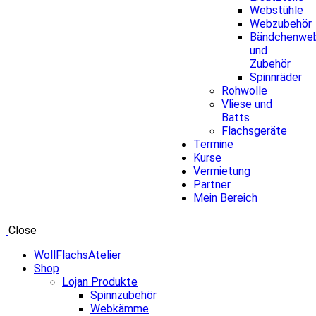
Webstühle
Webzubehör
Bändchenwe
und
Zubehör
Spinnräder
Rohwolle
Vliese und
Batts
Flachsgeräte
Termine
Kurse
Vermietung
Partner
Mein Bereich
Close
WollFlachsAtelier
Shop
Lojan Produkte
Spinnzubehör
Webkämme