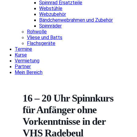
Spinnrad Ersatzteile
Webstühle
Webzubehör
Bändchenwebrahmen und Zubehör
Spinnräder
Rohwolle
Vliese und Batts
Flachsgeräte
Termine
Kurse
Vermietung
Partner
Mein Bereich
16 – 20 Uhr Spinnkurs
für Anfänger ohne
Vorkenntnisse in der
VHS Radebeul