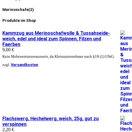
Merinoschafe
(2)
Produkte im Shop
Kammzug aus Merinoschafwolle & Tussahseide-
weich, edel und ideal zum Spinnen, Filzen und
Faerben
9,00
€
Kein Mehrwertsteuerausweis, da Kleinunternehmer nach §19 (1) UStG.
Versandkosten
zzgl.
Flachswerg, Hechelwerg, weich, 25g, gut zu
verspinnen
2,20
€