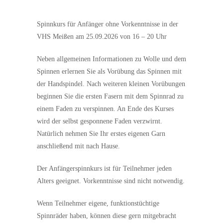
Spinnkurs für Anfänger ohne Vorkenntnisse in der
VHS Meißen am 25.09.2026 von 16 – 20 Uhr
Neben allgemeinen Informationen zu Wolle und dem
Spinnen erlernen Sie als Vorübung das Spinnen mit
der Handspindel. Nach weiteren kleinen Vorübungen
beginnen Sie die ersten Fasern mit dem Spinnrad zu
einem Faden zu verspinnen. An Ende des Kurses
wird der selbst gesponnene Faden verzwirnt.
Natürlich nehmen Sie Ihr erstes eigenen Garn
anschließend mit nach Hause.
Der Anfängerspinnkurs ist für Teilnehmer jeden
Alters geeignet. Vorkenntnisse sind nicht notwendig.
Wenn Teilnehmer eigene, funktionstüchtige
Spinnräder haben, können diese gern mitgebracht