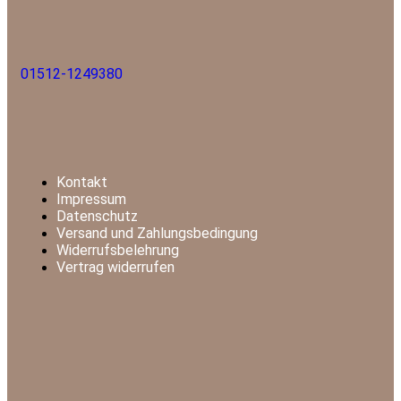
01512-1249380
Kontakt
Impressum
Datenschutz
Versand und Zahlungsbedingung
Widerrufsbelehrung
Vertrag widerrufen