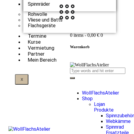
Spinnräder
Rohwolle
Vliese und Batts
Flachsgeräte
0 items
-
0,00 €
0
Termine
Kurse
Warenkorb
Vermietung
Partner
Mein Bereich
X
WollFlachsAtelier
Shop
Lojan
Produkte
Spinnzubehör
Webkämme
Spinnrad
Ersatzteile