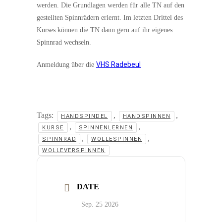
werden. Die Grundlagen werden für alle TN auf den
gestellten Spinnrädern erlernt. Im letzten Drittel des
Kurses können die TN dann gern auf ihr eigenes
Spinnrad wechseln.
VHS Radebeul
Anmeldung über die
Tags:
,
,
HANDSPINDEL
HANDSPINNEN
,
,
KURSE
SPINNENLERNEN
,
,
SPINNRAD
WOLLESPINNEN
WOLLEVERSPINNEN
DATE
Sep. 25 2026