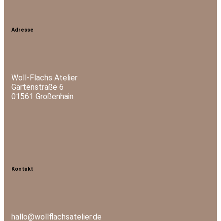
Adresse
Woll-Flachs Atelier
Gartenstraße 6
01561 Großenhain
Kontakt
hallo@wollflachsatelier.de