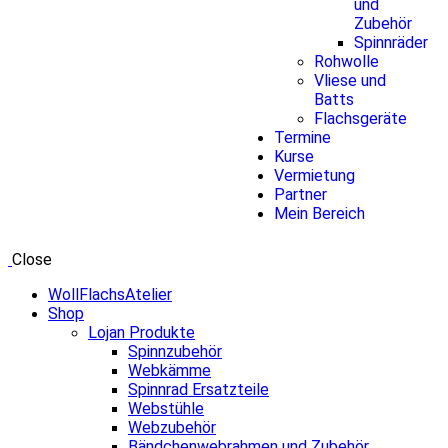
und
Zubehör
Spinnräder
Rohwolle
Vliese und
Batts
Flachsgeräte
Termine
Kurse
Vermietung
Partner
Mein Bereich
Close
WollFlachsAtelier
Shop
Lojan Produkte
Spinnzubehör
Webkämme
Spinnrad Ersatzteile
Webstühle
Webzubehör
Bändchenwebrahmen und Zubehör