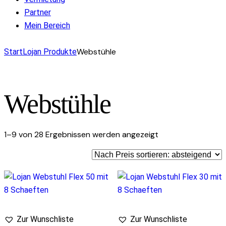
Partner
Mein Bereich
facebook-
instagram
mail-
Webstühle
Start
Lojan Produkte
1
empty
Webstühle
Nach
1–9 von 28 Ergebnissen werden angezeigt
Preis
sortiert:
absteigend
Zur Wunschliste
Zur Wunschliste