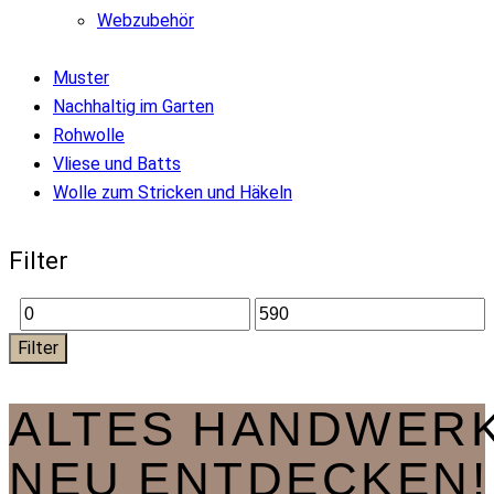
Webzubehör
Muster
Nachhaltig im Garten
Rohwolle
Vliese und Batts
Wolle zum Stricken und Häkeln
Filter
Min.
Max.
Filter
Preis
Preis
ALTES HANDWER
NEU ENTDECKEN!