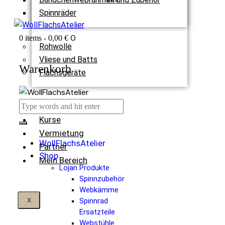
Spinnräder
0
0 items
-
0,00 €
Rohwolle
Vliese und Batts
Warenkorb
Flachsgeräte
Termine
Kurse
Vermietung
WollFlachsAtelier
Partner
Shop
Mein Bereich
Lojan Produkte
Spinnzubehör
Webkämme
X
Spinnrad
Ersatzteile
Webstühle