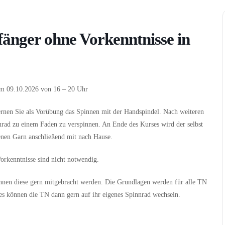
fänger ohne Vorkenntnisse in
am 09.10.2026 von 16 – 20 Uhr
rnen Sie als Vorübung das Spinnen mit der Handspindel. Nach weiteren
nrad zu einem Faden zu verspinnen. An Ende des Kurses wird der selbst
enen Garn anschließend mit nach Hause.
Vorkenntnisse sind nicht notwendig.
nnen diese gern mitgebracht werden. Die Grundlagen werden für alle TN
rses können die TN dann gern auf ihr eigenes Spinnrad wechseln.