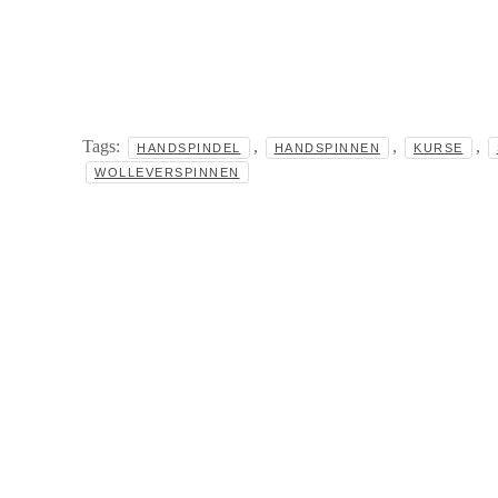
Tags:
,
,
,
HANDSPINDEL
HANDSPINNEN
KURSE
WOLLEVERSPINNEN