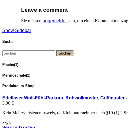
Leave a comment
Sie müssen
angemeldet
sein, um einen Kommentar abzug
Show Sidebar
Suche
Flachs
(1)
Merinoschafe
(2)
Produkte im Shop
Edelfaser Woll-Fühl-Parkour, Rohwollmuster, Griffmuster -
3,00
€
Kein Mehrwertsteuerausweis, da Kleinunternehmer nach §19 (1) US
zzgl.
Versandkosten