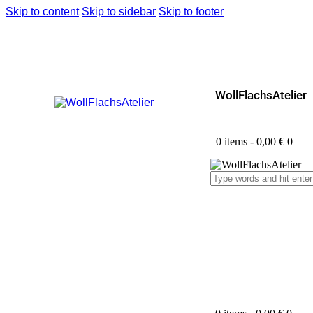
Skip to content
Skip to sidebar
Skip to footer
WollFlachsAtelier
0 items
-
0,00 €
0