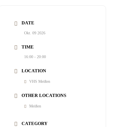
DATE
Okt. 09 2026
TIME
16:00 - 20:00
LOCATION
VHS Meißen
OTHER LOCATIONS
Meißen
CATEGORY