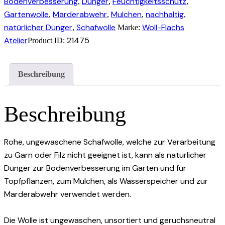
Bodenverbesserung
Dünger
Feuchtigkeitsschutz
,
,
,
Marderabwehr
Gartenwolle
Marderabwehr
Mulchen
nachhaltig
,
,
,
,
Menge
natürlicher Dünger
Schafwolle
Woll-Flachs
,
Marke:
Atelier
21475
Product ID:
Beschreibung
Beschreibung
Rohe, ungewaschene Schafwolle, welche zur Verarbeitung
zu Garn oder Filz nicht geeignet ist, kann als natürlicher
Dünger zur Bodenverbesserung im Garten und für
Topfpflanzen, zum Mulchen, als Wasserspeicher und zur
Marderabwehr verwendet werden.
Die Wolle ist ungewaschen, unsortiert und geruchsneutral