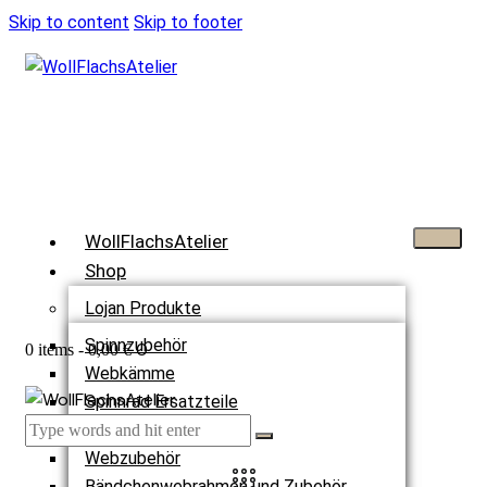
Skip to content
Skip to footer
WollFlachsAtelier
Shop
Lojan Produkte
Spinnzubehör
0
0 items
-
0,00 €
Webkämme
Spinnrad Ersatzteile
Webstühle
Webzubehör
Bändchenwebrahmen und Zubehör