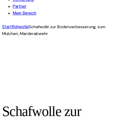
Partner
Mein Bereich
facebook-
instagram
mail-
Schafwolle zur Bodenverbesserung, zum
Start
Rohwolle
1
empty
Mulchen, Marderabwehr
Schafwolle zur