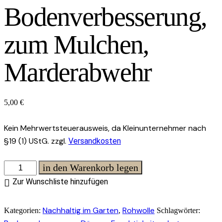
Bodenverbesserung,
zum Mulchen,
Marderabwehr
5,00
€
Kein Mehrwertsteuerausweis, da Kleinunternehmer nach
§19 (1) UStG.
zzgl.
Versandkosten
Schafwolle
in den Warenkorb legen
zur
Zur Wunschliste hinzufügen
Bodenverbesserung,
zum
Nachhaltig im Garten
Rohwolle
Kategorien:
,
Schlagwörter:
Mulchen,