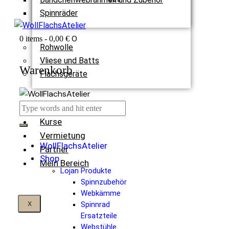
Spinnräder
0
0 items
-
0,00 €
Rohwolle
Vliese und Batts
Warenkorb
Flachsgeräte
Termine
Kurse
Vermietung
WollFlachsAtelier
Partner
Shop
Mein Bereich
Lojan Produkte
Spinnzubehör
Webkämme
X
Spinnrad
Ersatzteile
Webstühle