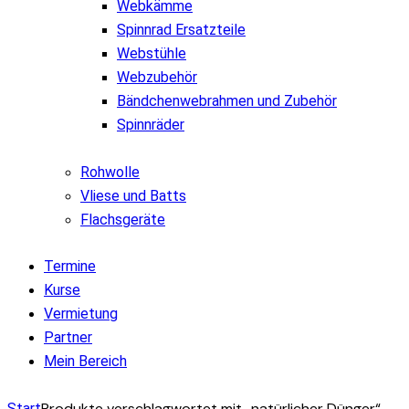
Webkämme
Spinnrad Ersatzteile
Webstühle
Webzubehör
Bändchenwebrahmen und Zubehör
Spinnräder
Rohwolle
Vliese und Batts
Flachsgeräte
Termine
Kurse
Vermietung
Partner
Mein Bereich
Produkte verschlagwortet mit „natürlicher Dünger“
Start