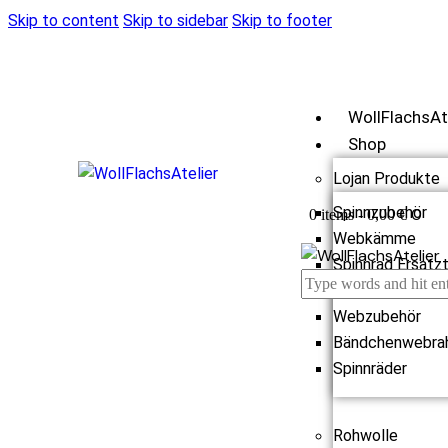
Skip to content
Skip to sidebar
Skip to footer
WollFlachsAt
Shop
Lojan Produkte
Spinnzubehör
0
0 items
-
0,00 €
Webkämme
Spinnrad Ersatzt
Webstühle
Webzubehör
Bändchenwebra
Spinnräder
Rohwolle