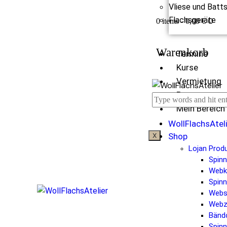
Vliese und Batt
Flachsgeräte
0
0 items
-
0,00 €
Warenkorb
Termine
Kurse
Vermietung
Partner
Mein Bereich
WollFlachsAtel
Shop
X
Lojan Prod
Spin
Web
Spinn
Webs
Webz
Bänd
Spinn