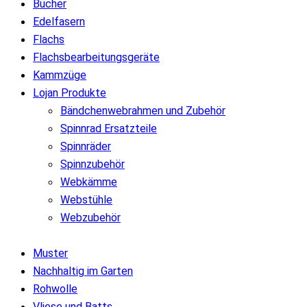
Bücher
Edelfasern
Flachs
Flachsbearbeitungsgeräte
Kammzüge
Lojan Produkte
Bändchenwebrahmen und Zubehör
Spinnrad Ersatzteile
Spinnräder
Spinnzubehör
Webkämme
Webstühle
Webzubehör
Muster
Nachhaltig im Garten
Rohwolle
Vliese und Batts