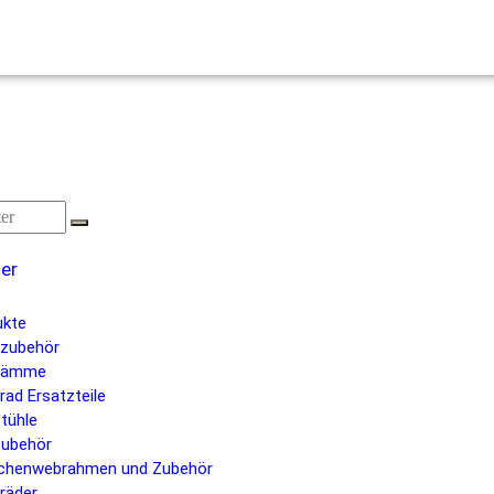
s
ier
ukte
nzubehör
kämme
rad Ersatzteile
tühle
ubehör
chenwebrahmen und Zubehör
räder