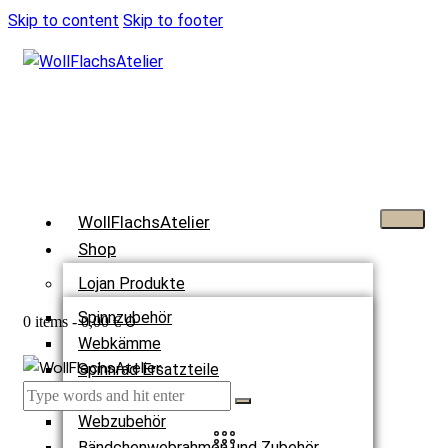
Skip to content
Skip to footer
WollFlachsAtelier
Shop
Lojan Produkte
Spinnzubehör
0
0 items
-
0,00 €
Webkämme
Spinnrad Ersatzteile
Webstühle
Webzubehör
Bändchenwebrahmen und Zubehör