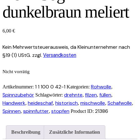
dunkelbraun meliert
6,00
€
Kein Mehrwertsteuerausweis, da Kleinunternehmer nach
§19 (1) UStG.
zzgl.
Versandkosten
Nicht vorrätig
1 1 100 0 42-1
Rohwolle
Artikelnummer:
Kategorien:
,
Spinnzubehör
drehnte
filzen
füllen
Schlagwörter:
,
,
,
Handwerk
heideschaf
historisch
mischwolle
Schafwolle
,
,
,
,
,
Spinnen
spinnfutter
stopfen
21386
,
,
Product ID:
Beschreibung
Zusätzliche Information