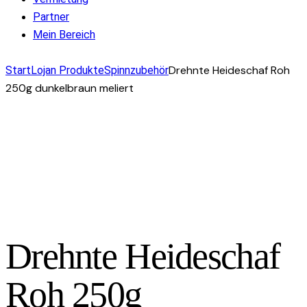
Partner
Mein Bereich
facebook-
instagram
mail-
Drehnte Heideschaf Roh
Start
Lojan Produkte
Spinnzubehör
1
empty
250g dunkelbraun meliert
Drehnte Heideschaf
Roh 250g