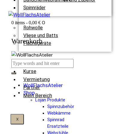
Spinnräder
0
0 items
-
0,00 €
Rohwolle
Vliese und Batts
Warenkorb
Flachsgeräte
Termine
Kurse
Vermietung
WollFlachsAtelier
Partner
Shop
Mein Bereich
Lojan Produkte
Spinnzubehör
Webkämme
X
Spinnrad
Ersatzteile
Webstühle