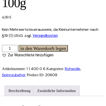
100g
4,00
€
Kein Mehrwertsteuerausweis, da Kleinunternehmer nach
§19 (1) UStG.
zzgl.
Versandkosten
Rohwolle
in den Warenkorb legen
-
Zur Wunschliste hinzufügen
Ouessant,
schwarz
1 1 400 0 6
Rohwolle
Artikelnummer:
Kategorien:
,
100g
Spinnzubehör
20609
Product ID:
Menge
Beschreibung
Zusätzliche Information