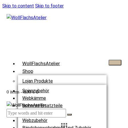
Skip to content
Skip to footer
WollFlachsAtelier
Shop
Lojan Produkte
Spinnzubehör
0
0 items
-
0,00 €
Webkämme
Spinnrad Ersatzteile
Webstühle
Webzubehör
Bändchenwebrahmen und Zubehör