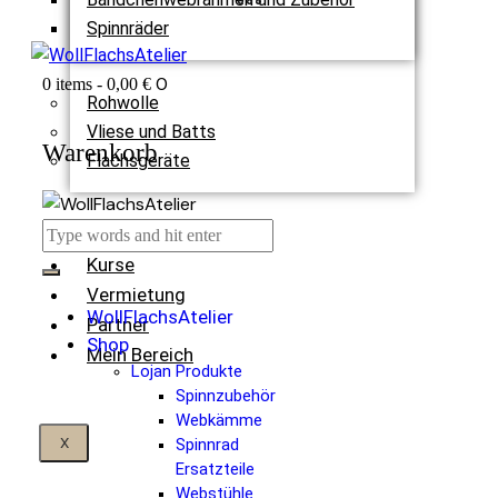
Spinnräder
0
0 items
-
0,00 €
Rohwolle
Vliese und Batts
Warenkorb
Flachsgeräte
Termine
Kurse
Vermietung
WollFlachsAtelier
Partner
Shop
Mein Bereich
Lojan Produkte
Spinnzubehör
Webkämme
X
Spinnrad
Ersatzteile
Webstühle