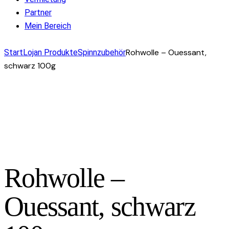
Partner
Mein Bereich
facebook-
instagram
mail-
Rohwolle – Ouessant,
Start
Lojan Produkte
Spinnzubehör
1
empty
schwarz 100g
Rohwolle –
Ouessant, schwarz