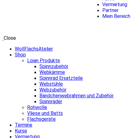
Vermietung
Partner
Mein Bereich
Close
WollFlachsAtelier
Shop
Lojan Produkte
Spinnzubehör
Webkämme
Spinnrad Ersatzteile
Webstühle
Webzubehör
Bändchenwebrahmen und Zubehör
Spinnräder
Rohwolle
Vliese und Batts
Flachsgeräte
Termine
Kurse
Vermietung