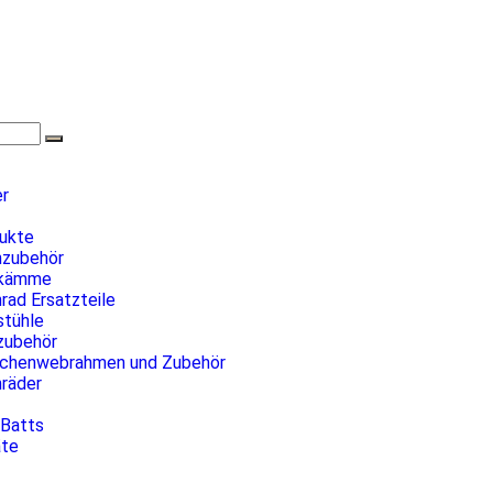
er
dukte
nzubehör
kämme
rad Ersatzteile
tühle
ubehör
chenwebrahmen und Zubehör
nräder
 Batts
äte