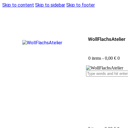
Skip to content
Skip to sidebar
Skip to footer
WollFlachsAtelier
0 items
-
0,00 €
0