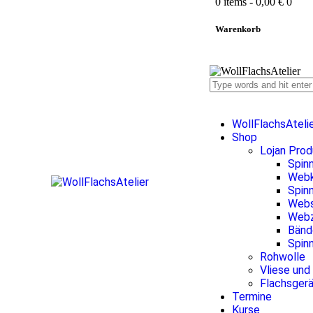
0 items
-
0,00 €
0
Warenkorb
WollFlachsAteli
Shop
Lojan Pro
Spin
Web
Spinn
Webs
Webz
Bänd
Spin
Rohwolle
Vliese und
Flachsger
Termine
Kurse