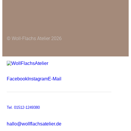
© Woll-Flachs Atelier 2026
Facebook
Instagram
E-Mail
Tel. 01512-1249380
hallo@wollflachsatelier.de