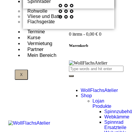
Spinnräder
Rohwolle
Vliese und Batts
Flachsgeräte
Termine
0 items
-
0,00 €
0
Kurse
Vermietung
Warenkorb
Partner
Mein Bereich
X
WollFlachsAtelier
Shop
Lojan
Produkte
Spinnzubehö
Webkämme
Spinnrad
Ersatzteile