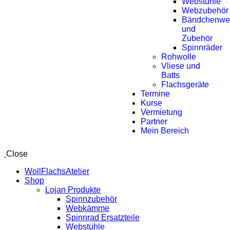
Webstühle
Webzubehör
Bändchenwe
und
Zubehör
Spinnräder
Rohwolle
Vliese und
Batts
Flachsgeräte
Termine
Kurse
Vermietung
Partner
Mein Bereich
Close
WollFlachsAtelier
Shop
Lojan Produkte
Spinnzubehör
Webkämme
Spinnrad Ersatzteile
Webstühle