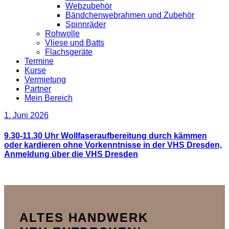
Webzubehör
Bändchenwebrahmen und Zubehör
Spinnräder
Rohwolle
Vliese und Batts
Flachsgeräte
Termine
Kurse
Vermietung
Partner
Mein Bereich
1. Juni 2026
9.30-11.30 Uhr Wollfaseraufbereitung durch kämmen
oder kardieren ohne Vorkenntnisse in der VHS Dresden,
Anmeldung über die VHS Dresden
ALTES HANDWERK