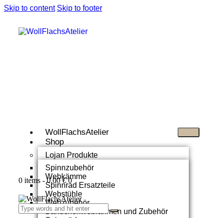
Skip to content
Skip to footer
WollFlachsAtelier
Shop
Lojan Produkte
Spinnzubehör
Webkämme
0 items
-
0,00 €
0
Spinnrad Ersatzteile
Webstühle
Webzubehör
Bändchenwebrahmen und Zubehör