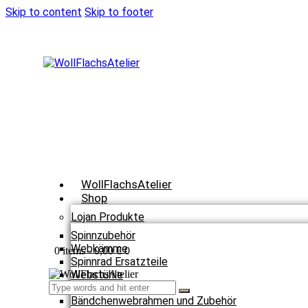
Skip to content
Skip to footer
WollFlachsAtelier
Shop
Lojan Produkte
Spinnzubehör
Webkämme
0 items
-
0,00 €
0
Spinnrad Ersatzteile
Webstühle
Webzubehör
Bändchenwebrahmen und Zubehör