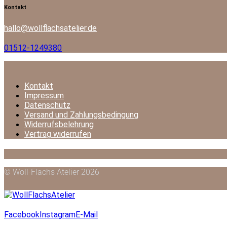
facebook-
instagram
mail-
Kontakt
1
empty
hallo@wollflachsatelier.de
01512-1249380
Kontakt
Impressum
Datenschutz
Versand und Zahlungsbedingung
Widerrufsbelehrung
Vertrag widerrufen
© Woll-Flachs Atelier 2026
Facebook
Instagram
E-Mail