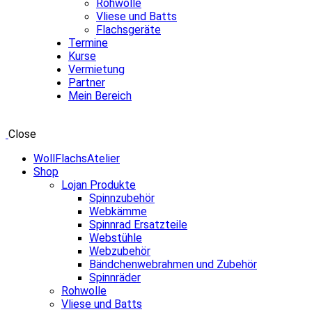
Rohwolle
Vliese und Batts
Flachsgeräte
Termine
Kurse
Vermietung
Partner
Mein Bereich
Close
WollFlachsAtelier
Shop
Lojan Produkte
Spinnzubehör
Webkämme
Spinnrad Ersatzteile
Webstühle
Webzubehör
Bändchenwebrahmen und Zubehör
Spinnräder
Rohwolle
Vliese und Batts