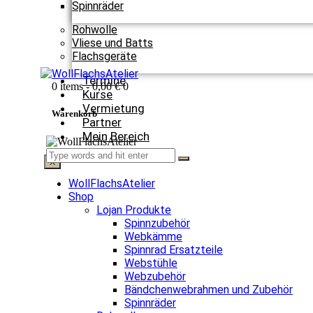
Spinnräder
Rohwolle
Vliese und Batts
Flachsgeräte
Termine
0 items
-
0,00 €
0
Kurse
Vermietung
Warenkorb
Partner
Mein Bereich
X
WollFlachsAtelier
Shop
Lojan Produkte
Spinnzubehör
Webkämme
Spinnrad Ersatzteile
Webstühle
Webzubehör
Bändchenwebrahmen und Zubehör
Spinnräder