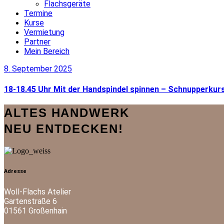
Flachsgeräte
Termine
Kurse
Vermietung
Partner
Mein Bereich
facebook-
instagram
mail-
8. September 2025
1
empty
18-18.45 Uhr Mit der Handspindel spinnen – Schnupperku
ALTES HANDWERK
NEU ENTDECKEN!
Adresse
Woll-Flachs Atelier
Gartenstraße 6
01561 Großenhain