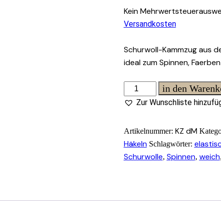
Kein Mehrwertsteuerauswei
Versandkosten
Schurwoll-Kammzug aus deu
ideal zum Spinnen, Faerben
Schurwoll-
in den Warenk
Kammzug
Zur Wunschliste hinzufü
aus
deutscher
KZ dM
Artikelnummer:
Katego
Merinoschafwolle
Häkeln
elastis
Schlagwörter:
(22
Schurwolle
Spinnen
weich
,
,
mic.)
weich,
elastisch
und
ideal