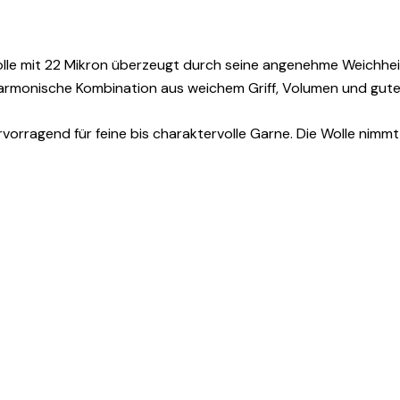
zum
Spinnen,
Faerben
 mit 22 Mikron überzeugt durch seine angenehme Weichheit, n
und
harmonische Kombination aus weichem Griff, Volumen und guter
Filzen
Menge
vorragend für feine bis charaktervolle Garne. Die Wolle nimmt