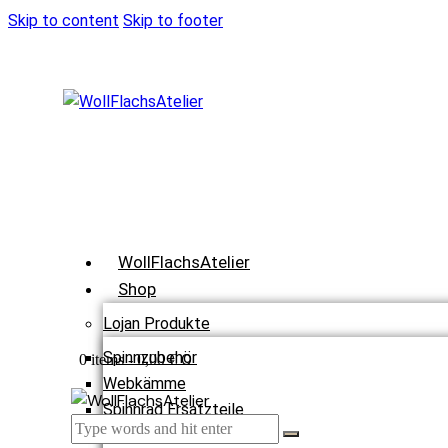
Skip to content
Skip to footer
WollFlachsAtelier
Shop
Lojan Produkte
Spinnzubehör
0
0 items
-
0,00 €
Webkämme
Spinnrad Ersatzteile
Webstühle