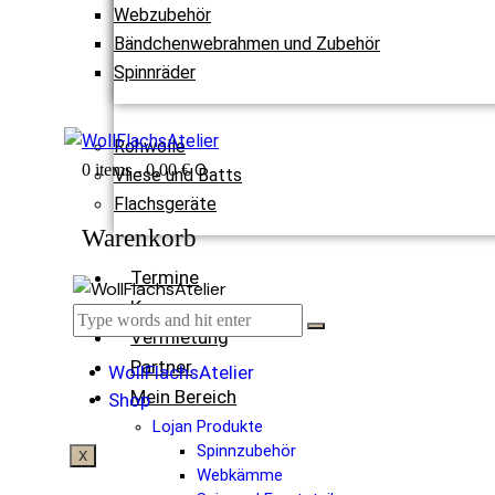
Webzubehör
Bändchenwebrahmen und Zubehör
Spinnräder
Rohwolle
0
0 items
-
0,00 €
Vliese und Batts
Flachsgeräte
Warenkorb
Termine
Kurse
Vermietung
Partner
WollFlachsAtelier
Mein Bereich
Shop
Lojan Produkte
Spinnzubehör
X
Webkämme