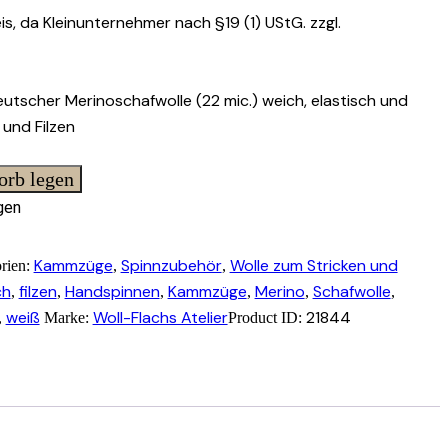
s, da Kleinunternehmer nach §19 (1) UStG.
zzgl.
tscher Merinoschafwolle (22 mic.) weich, elastisch und
 und Filzen
orb legen
gen
Kammzüge
Spinnzubehör
Wolle zum Stricken und
rien:
,
,
ch
filzen
Handspinnen
Kammzüge
Merino
Schafwolle
,
,
,
,
,
,
weiß
Woll-Flachs Atelier
21844
,
Marke:
Product ID: