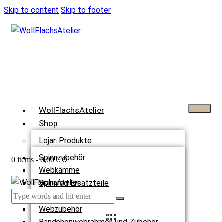
Skip to content
Skip to footer
WollFlachsAtelier
Shop
Lojan Produkte
Spinnzubehör
0
0 items
-
0,00 €
Webkämme
Spinnrad Ersatzteile
Webstühle
Webzubehör
Bändchenwebrahmen und Zubehör