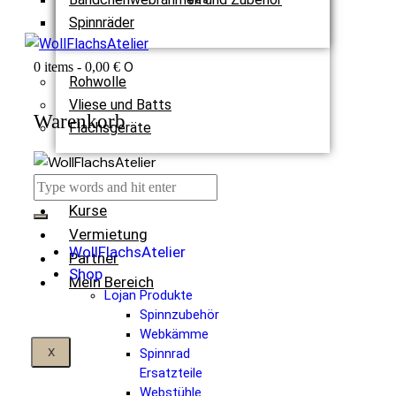
Spinnräder
0
0 items
-
0,00 €
Rohwolle
Vliese und Batts
Warenkorb
Flachsgeräte
Termine
Kurse
Vermietung
WollFlachsAtelier
Partner
Shop
Mein Bereich
Lojan Produkte
Spinnzubehör
Webkämme
X
Spinnrad
Ersatzteile
Webstühle