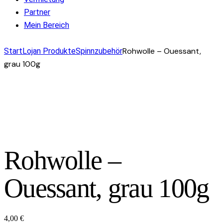
Partner
Mein Bereich
facebook-
instagram
mail-
Rohwolle – Ouessant,
Start
Lojan Produkte
Spinnzubehör
1
empty
grau 100g
Rohwolle –
Ouessant, grau 100g
4,00
€