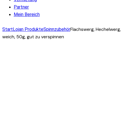
Partner
Mein Bereich
facebook-
instagram
mail-
Flachswerg, Hechelwerg,
Start
Lojan Produkte
Spinnzubehör
1
empty
weich, 50g, gut zu verspinnen