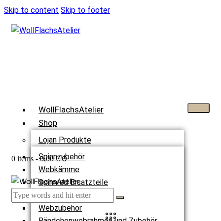
Skip to content
Skip to footer
WollFlachsAtelier
Shop
Lojan Produkte
Spinnzubehör
0
0 items
-
0,00 €
Webkämme
Spinnrad Ersatzteile
Webstühle
Webzubehör
Bändchenwebrahmen und Zubehör