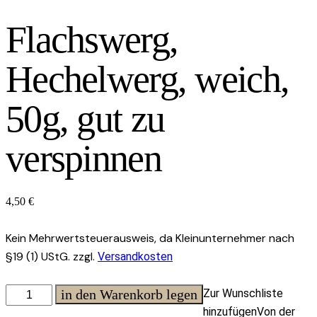
Flachswerg,
Hechelwerg, weich,
50g, gut zu
verspinnen
4,50
€
Kein Mehrwertsteuerausweis, da Kleinunternehmer nach
§19 (1) UStG.
zzgl.
Versandkosten
Flachswerg,
in den Warenkorb legen
Zur Wunschliste
Hechelwerg,
hinzufügen
Von der