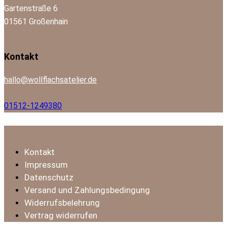
Gartenstraße 6
01561 Großenhain
facebook-
instagram
mail-
Kontakt
1
empty
hallo@wollflachsatelier.de
01512-1249380
Kontakt
Impressum
Datenschutz
Versand und Zahlungsbedingung
Widerrufsbelehrung
Vertrag widerrufen