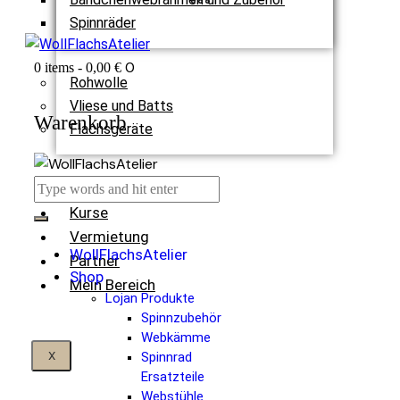
Spinnräder
0
0 items
-
0,00 €
Rohwolle
Vliese und Batts
Warenkorb
Flachsgeräte
Termine
Kurse
Vermietung
WollFlachsAtelier
Partner
Shop
Mein Bereich
Lojan Produkte
Spinnzubehör
Webkämme
X
Spinnrad
Ersatzteile
Webstühle