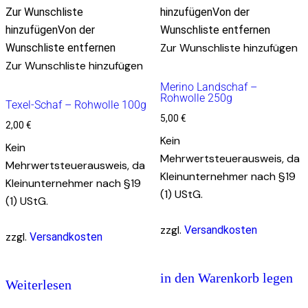
Zur Wunschliste
hinzufügen
Von der
hinzufügen
Von der
Wunschliste entfernen
Zur Wunschliste hinzufügen
Wunschliste entfernen
Zur Wunschliste hinzufügen
Merino Landschaf –
Rohwolle 250g
Texel-Schaf – Rohwolle 100g
5,00
€
2,00
€
Kein
Kein
Mehrwertsteuerausweis, da
Mehrwertsteuerausweis, da
Kleinunternehmer nach §19
Kleinunternehmer nach §19
(1) UStG.
(1) UStG.
zzgl.
Versandkosten
zzgl.
Versandkosten
in den Warenkorb legen
Weiterlesen