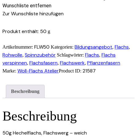
weich,
Wunschliste entfernen
50g,
Zur Wunschliste hinzufügen
gut
zu
Produkt enthält: 50
g
verspinnen
Menge
FLW50
Bildungsangebot
Flachs
Artikelnummer:
Kategorien:
,
,
Rohwolle
Spinnzubehör
Flachs
Flachs
,
Schlagwörter:
,
verspinnen
Flachsfasern
Flachswerk
Pflanzenfasern
,
,
,
Woll-Flachs Atelier
21587
Marke:
Product ID:
Beschreibung
Beschreibung
50g Hechelflachs, Flachswerg – weich