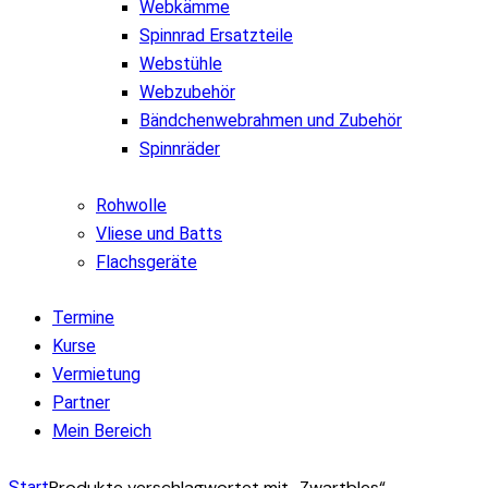
Webkämme
Spinnrad Ersatzteile
Webstühle
Webzubehör
Bändchenwebrahmen und Zubehör
Spinnräder
Rohwolle
Vliese und Batts
Flachsgeräte
Termine
Kurse
Vermietung
Partner
Mein Bereich
Produkte verschlagwortet mit „Zwartbles“
Start