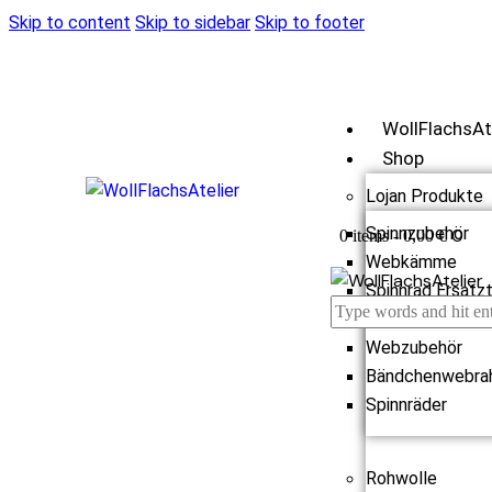
Skip to content
Skip to sidebar
Skip to footer
WollFlachsAt
Shop
Lojan Produkte
Spinnzubehör
0
0 items
-
0,00 €
Webkämme
Spinnrad Ersatzt
Webstühle
Webzubehör
Bändchenwebra
Spinnräder
Rohwolle