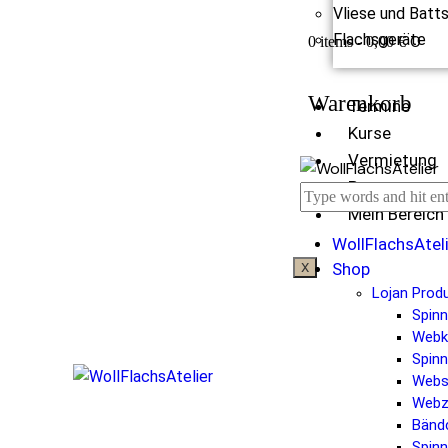
Vliese und Batt
Flachsgeräte
0
0 items
-
0,00 €
Warenkorb
Termine
Kurse
Vermietung
Partner
Mein Bereich
WollFlachsAtel
Shop
X
Lojan Prod
Spin
Web
Spinn
Webs
Webz
Bänd
Spinn