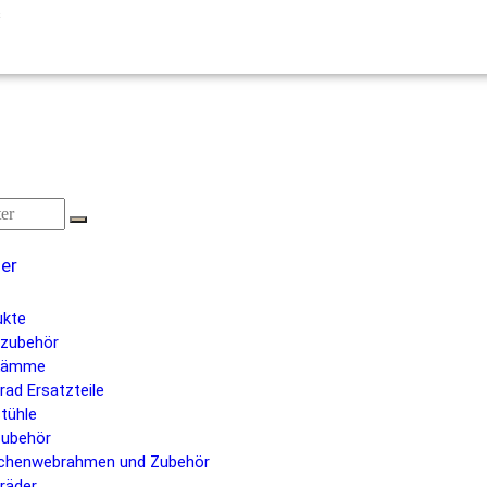
s
ier
ukte
nzubehör
kämme
rad Ersatzteile
tühle
ubehör
chenwebrahmen und Zubehör
räder