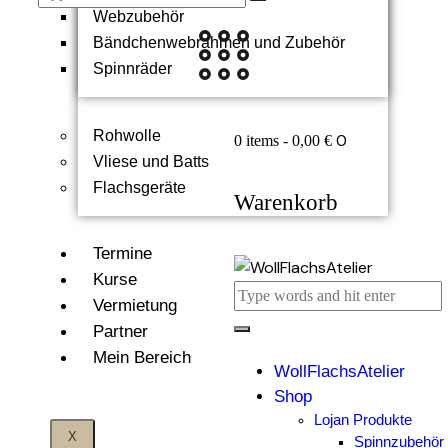
Webzubehör
Bändchenwebrahmen und Zubehör
Spinnräder
Rohwolle
0
0 items
-
0,00 €
Vliese und Batts
Flachsgeräte
Warenkorb
Termine
Kurse
Vermietung
Partner
Mein Bereich
WollFlachsAtelier
Shop
Lojan Produkte
X
Spinnzubehör