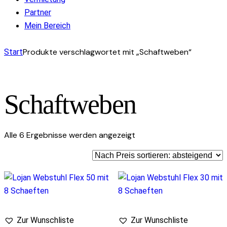
Partner
Mein Bereich
facebook-
instagram
mail-
Produkte verschlagwortet mit „Schaftweben“
Start
1
empty
Schaftweben
Nach
Alle 6 Ergebnisse werden angezeigt
Preis
sortiert:
absteigend
Zur Wunschliste
Zur Wunschliste