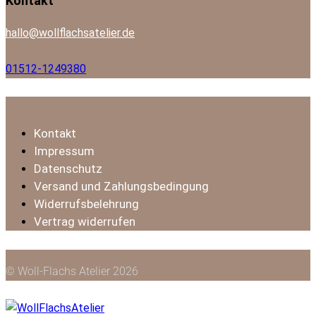
Kontakt
1
empty
hallo@wollflachsatelier.de
01512-1249380
Kontakt
Impressum
Datenschutz
Versand und Zahlungsbedingung
Widerrufsbelehrung
Vertrag widerrufen
© Woll-Flachs Atelier 2026