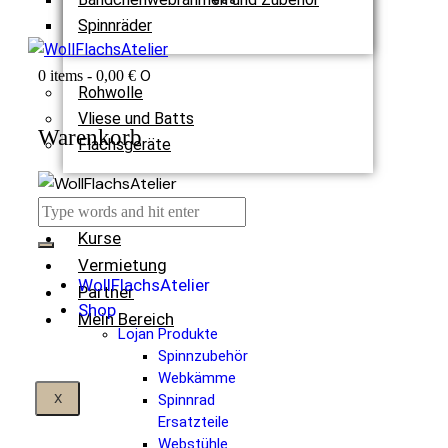
Spinnräder
0
0 items
-
0,00 €
Rohwolle
Vliese und Batts
Warenkorb
Flachsgeräte
Termine
Kurse
Vermietung
WollFlachsAtelier
Partner
Shop
Mein Bereich
Lojan Produkte
Spinnzubehör
Webkämme
X
Spinnrad
Ersatzteile
Webstühle