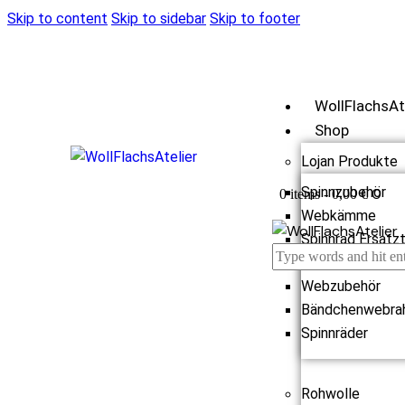
Skip to content
Skip to sidebar
Skip to footer
WollFlachsAt
Shop
Lojan Produkte
Spinnzubehör
0
0 items
-
0,00 €
Webkämme
Spinnrad Ersatzt
Webstühle
Webzubehör
Bändchenwebra
Spinnräder
Rohwolle