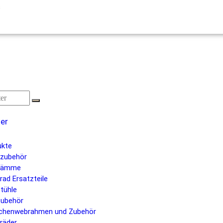
s
ier
ukte
nzubehör
kämme
rad Ersatzteile
tühle
ubehör
chenwebrahmen und Zubehör
räder