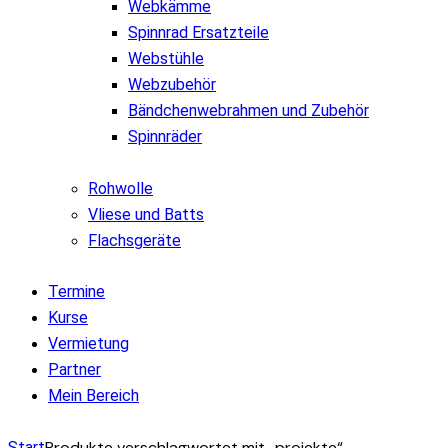
Webkämme
Spinnrad Ersatzteile
Webstühle
Webzubehör
Bändchenwebrahmen und Zubehör
Spinnräder
Rohwolle
Vliese und Batts
Flachsgeräte
Termine
Kurse
Vermietung
Partner
Mein Bereich
Produkte verschlagwortet mit „projekte“
Start