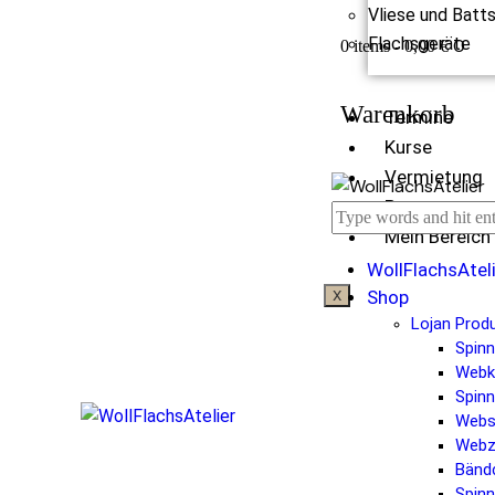
Vliese und Batt
Flachsgeräte
0
0 items
-
0,00 €
Warenkorb
Termine
Kurse
Vermietung
Partner
Mein Bereich
WollFlachsAtel
Shop
X
Lojan Prod
Spin
Web
Spinn
Webs
Webz
Bänd
Spinn