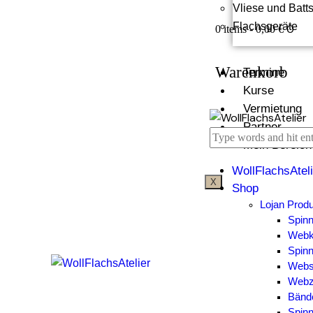
Vliese und Batt
Flachsgeräte
0
0 items
-
0,00 €
Warenkorb
Termine
Kurse
Vermietung
Partner
Mein Bereich
WollFlachsAteli
X
Shop
Lojan Prod
Spin
Web
Spinn
Webs
Webz
Bänd
Spinn