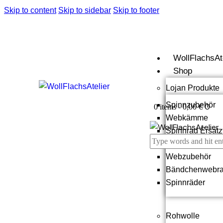
Skip to content
Skip to sidebar
Skip to footer
WollFlachsAt
Shop
Lojan Produkte
Spinnzubehör
0
0 items
-
0,00 €
Webkämme
Spinnrad Ersatz
Webstühle
Webzubehör
Bändchenwebra
Spinnräder
Rohwolle