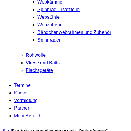
Webkämme
Spinnrad Ersatzteile
Webstühle
Webzubehör
Bändchenwebrahmen und Zubehör
Spinnräder
Rohwolle
Vliese und Batts
Flachsgeräte
Termine
Kurse
Vermietung
Partner
Mein Bereich
Produkte verschlagwortet mit „Perlenfasern“
Start