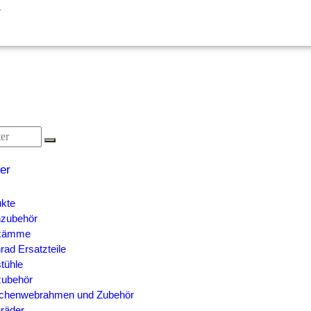
s
er
ukte
nzubehör
kämme
rad Ersatzteile
tühle
ubehör
chenwebrahmen und Zubehör
räder