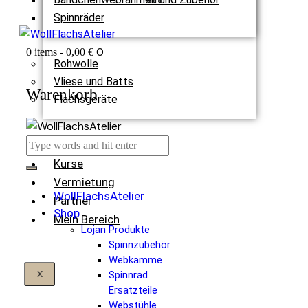
Spinnräder
0
0 items
-
0,00 €
Rohwolle
Vliese und Batts
Warenkorb
Flachsgeräte
Termine
Kurse
Vermietung
WollFlachsAtelier
Partner
Shop
Mein Bereich
Lojan Produkte
Spinnzubehör
Webkämme
X
Spinnrad
Ersatzteile
Webstühle