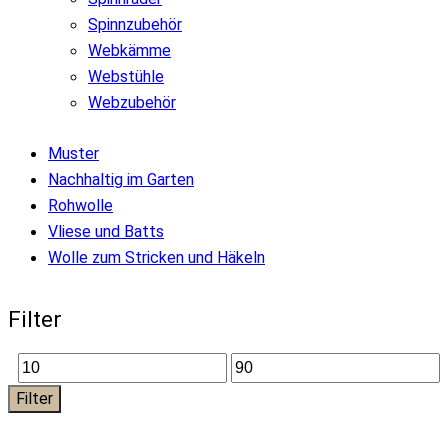
Spinnzubehör
Webkämme
Webstühle
Webzubehör
Muster
Nachhaltig im Garten
Rohwolle
Vliese und Batts
Wolle zum Stricken und Häkeln
Filter
Min.
Max.
Filter
Preis
Preis