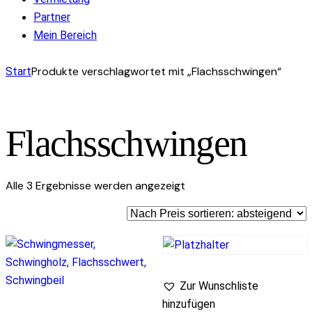
Partner
Mein Bereich
facebook-
instagram
mail-
Produkte verschlagwortet mit „Flachsschwingen“
Start
1
empty
Flachsschwingen
Nach
Alle 3 Ergebnisse werden angezeigt
Preis
sortiert:
absteigend
Zur Wunschliste
hinzufügen