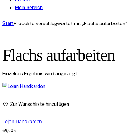
Mein Bereich
facebook-
instagram
mail-
Produkte verschlagwortet mit „Flachs aufarbeiten“
Start
1
empty
Flachs aufarbeiten
Einzelnes Ergebnis wird angezeigt
Zur Wunschliste hinzufügen
Lojan Handkarden
69,00
€