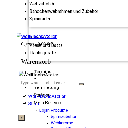
Webzubehör
Bändchenwebrahmen und Zubehör
Spinnräder
Rohwolle
0
0 items
-
0,00 €
Vliese und Batts
Flachsgeräte
Warenkorb
Termine
Kurse
Vermietung
Partner
WollFlachsAtelier
Mein Bereich
Shop
Lojan Produkte
Spinnzubehör
X
Webkämme