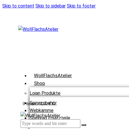
Skip to content
Skip to sidebar
Skip to footer
WollFlachsAtelier
Shop
Lojan Produkte
Spinnzubehör
0
0 items
-
0,00 €
Webkämme
Spinnrad Ersatzteile
Webstühle