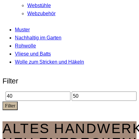
Webstühle
Webzubehör
Muster
Nachhaltig im Garten
Rohwolle
Vliese und Batts
Wolle zum Stricken und Häkeln
Filter
Min.
Max.
Filter
Preis
Preis
ALTES HANDWER