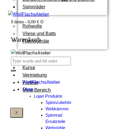
Spinnräder
0
0 items
-
0,00 €
Rohwolle
Vliese und Batts
Warenkorb
Flachsgeräte
Termine
Kurse
Vermietung
WollFlachsAtelier
Partner
Shop
Mein Bereich
Lojan Produkte
Spinnzubehör
Webkämme
X
Spinnrad
Ersatzteile
Webstühle