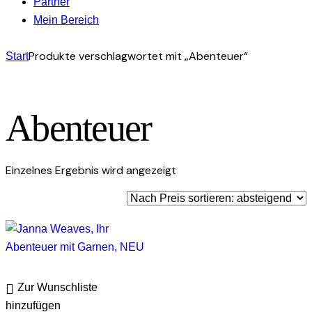
Partner
Mein Bereich
Produkte verschlagwortet mit „Abenteuer“
facebook-
instagram
mail-
Start
1
empty
Abenteuer
Einzelnes Ergebnis wird angezeigt
Zur Wunschliste
hinzufügen