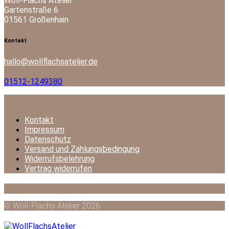
Woll-Flachs Atelier
Gartenstraße 6
01561 Großenhain
facebook-
instagram
mail-
Kontakt
1
empty
hallo@wollflachsatelier.de
01512-1249380
Kontakt
Impressum
Datenschutz
Versand und Zahlungsbedingung
Widerrufsbelehrung
Vertrag widerrufen
© Woll-Flachs Atelier 2026