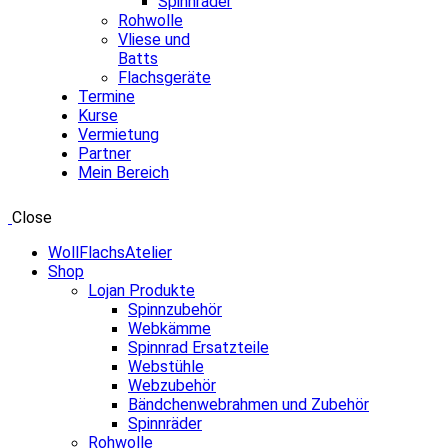
Spinnräder
Rohwolle
Vliese und
Batts
Flachsgeräte
Termine
Kurse
Vermietung
Partner
Mein Bereich
Close
WollFlachsAtelier
Shop
Lojan Produkte
Spinnzubehör
Webkämme
Spinnrad Ersatzteile
Webstühle
Webzubehör
Bändchenwebrahmen und Zubehör
Spinnräder
Rohwolle