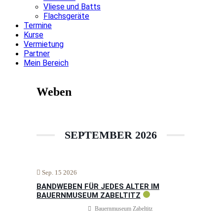
Vliese und Batts
Flachsgeräte
Termine
Kurse
Vermietung
Partner
Mein Bereich
facebook-
instagram
mail-
1
empty
Weben
SEPTEMBER 2026
Sep. 15 2026
BANDWEBEN FÜR JEDES ALTER IM
BAUERNMUSEUM ZABELTITZ
Bauernmuseum Zabeltitz