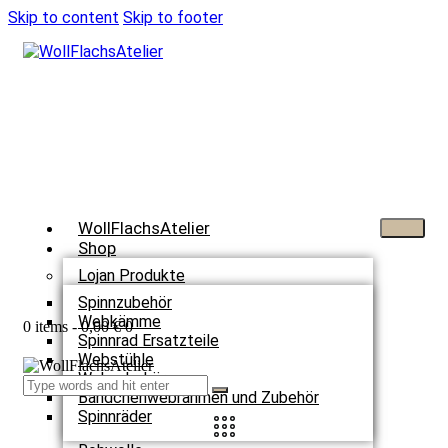
Skip to content
Skip to footer
WollFlachsAtelier
Shop
Lojan Produkte
Spinnzubehör
Webkämme
0 items
-
0,00 €
0
Spinnrad Ersatzteile
Webstühle
Webzubehör
Bändchenwebrahmen und Zubehör
Spinnräder