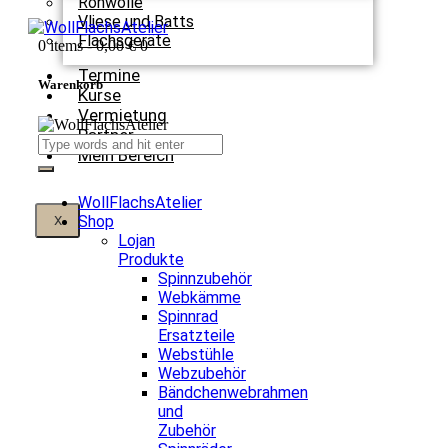
Rohwolle
Vliese und Batts
Flachsgeräte
0 items
-
0,00 €
0
Termine
Warenkorb
Kurse
Vermietung
Partner
Mein Bereich
WollFlachsAtelier
Shop
X
Lojan
Produkte
Spinnzubehör
Webkämme
Spinnrad
Ersatzteile
Webstühle
Webzubehör
Bändchenwebrahmen
und
Zubehör