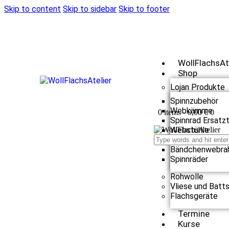
Skip to content
Skip to sidebar
Skip to footer
WollFlachsAt
Shop
Lojan Produkte
Spinnzubehör
Webkämme
0 items
-
0,00 €
0
Spinnrad Ersatzt
Webstühle
Webzubehör
Bändchenwebra
Spinnräder
Rohwolle
Vliese und Batt
Flachsgeräte
Termine
Kurse