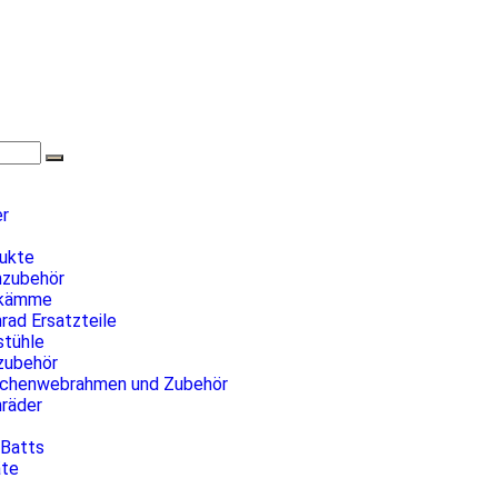
er
dukte
nzubehör
kämme
rad Ersatzteile
tühle
ubehör
chenwebrahmen und Zubehör
nräder
 Batts
äte