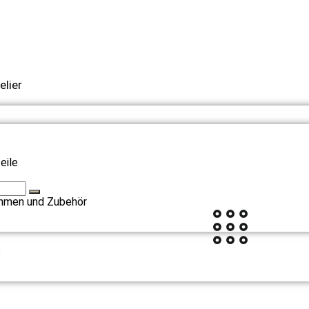
elier
eile
hmen und Zubehör
s