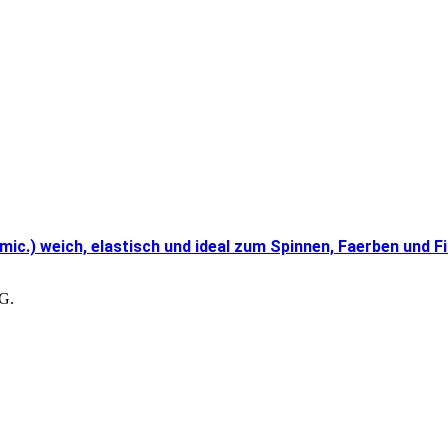
.) weich, elastisch und ideal zum Spinnen, Faerben und Fi
tG.