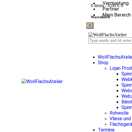
Vermietung
0 items
-
0,00 €
0
Partner
Mein Bereich
Warenkorb
X
WollFlachsAteli
Shop
Lojan Pro
Spin
Web
Spinn
Webs
Webz
Bänd
Spin
Rohwolle
Vliese und
Flachsger
Termine