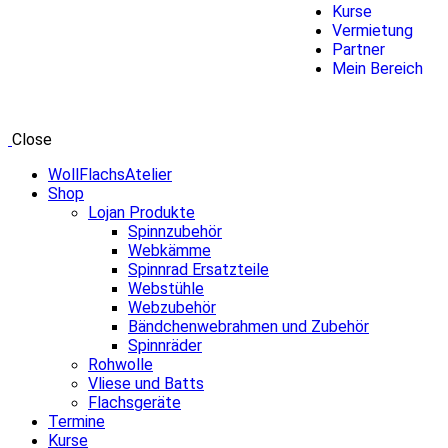
Kurse
Vermietung
Partner
Mein Bereich
Close
WollFlachsAtelier
Shop
Lojan Produkte
Spinnzubehör
Webkämme
Spinnrad Ersatzteile
Webstühle
Webzubehör
Bändchenwebrahmen und Zubehör
Spinnräder
Rohwolle
Vliese und Batts
Flachsgeräte
Termine
Kurse