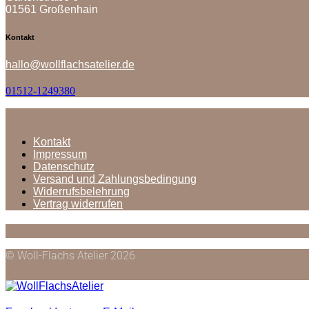
01561 Großenhain
facebook-
instagram
mail-
Kontakt
1
empty
hallo@wollflachsatelier.de
01512-1249380
Kontakt
Impressum
Datenschutz
Versand und Zahlungsbedingung
Widerrufsbelehrung
Vertrag widerrufen
© Woll-Flachs Atelier 2026