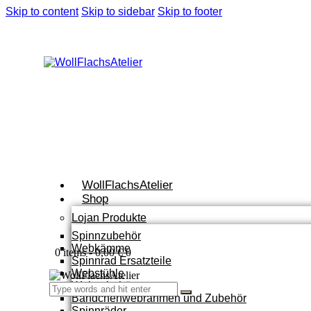
Skip to content
Skip to sidebar
Skip to footer
WollFlachsAtelier
Shop
Lojan Produkte
Spinnzubehör
Webkämme
0 items
-
0,00 €
0
Spinnrad Ersatzteile
Webstühle
Webzubehör
Bändchenwebrahmen und Zubehör
Spinnräder