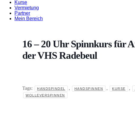
Kurse
Vermietung
Partner
Mein Bereich
facebook-
instagram
mail-
1
empty
16 – 20 Uhr Spinnkurs für A
der VHS Radebeul
Tags:
,
,
,
HANDSPINDEL
HANDSPINNEN
KURSE
WOLLEVERSPINNEN