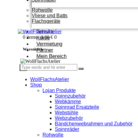
Rohwolle
Vliese und Batts
Flachsgeräte
Termine
0 items
-
0,00 €
0
Kurse
Vermietung
Warenkorb
Partner
Mein Bereich
X
WollFlachsAtelier
Shop
Lojan Produkte
Spinnzubehör
Webkämme
Spinnrad Ersatzteile
Webstühle
Webzubehör
Bändchenwebrahmen und Zubehör
Spinnräder
Rohwolle