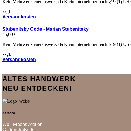
Kein Mehrwertsteuerausweis, da Kleinunternehmer nach §19 (1) US
zzgl.
Versandkosten
Stubenitsky Code - Marian Stubenitsky
45,00
€
Kein Mehrwertsteuerausweis, da Kleinunternehmer nach §19 (1) US
zzgl.
Versandkosten
ALTES HANDWERK
NEU ENTDECKEN!
Adresse
Woll-Flachs Atelier
Gartenstraße 6